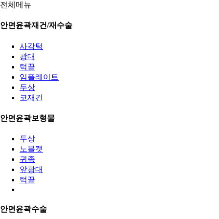
전체메뉴
안면윤곽재건/재수술
사각턱
광대
턱끝
임플레이트
두상
코재건
안면윤곽보형물
두상
노블캣
귀족
앞광대
턱끝
안면윤곽수술