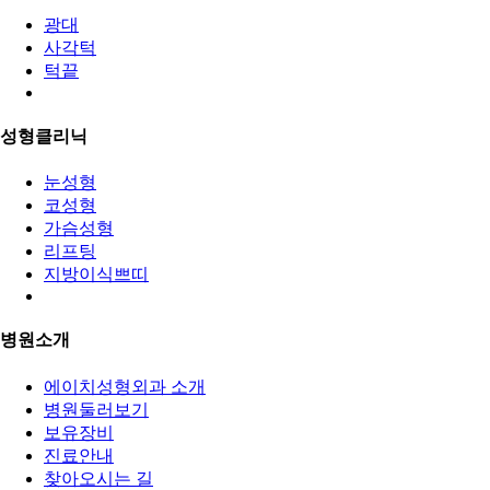
광대
사각턱
턱끝
성형클리닉
눈성형
코성형
가슴성형
리프팅
지방이식쁘띠
병원소개
에이치성형외과 소개
병원둘러보기
보유장비
진료안내
찾아오시는 길