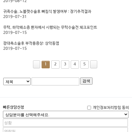
2019-08-12
귀족수술, 노블캣수술후 뼈침식 발생여부 : 장기추적결과
2019-07-31
무턱, 하악왜소증 환자에서 시행되는 무턱수술전 체크포인트
2019-07-15
광대축소술후 부작용증상: 상악동염
2019-07-15
1
2
3
4
5
검색
빠른상담신청
개인정보처리방침 동의