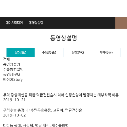
에이치미디어
동영상설명
전체보기
동영상설명
동영상설명
동영상설명
수술방법설명
동영상FAQ
에이치Story
수술방법설명
전체
동영상설명
동영상FAQ
수술방법설명
동영상FAQ
에이치Story
에이치Story
무턱 증상개선을 위한 턱끝전진술시 치아 신경손상이 발생하는 해부학적 이유
2019-10-21
무턱수술 총정리 : 수면무호흡증, 코골이, 턱끝전진술
2019-10-02
티타늄 광대, 사각턱, 턱끝 재건, 재수술방법