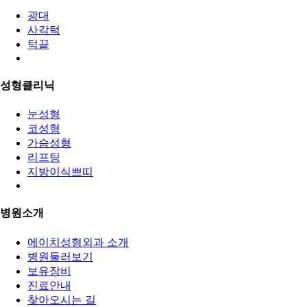
광대
사각턱
턱끝
성형클리닉
눈성형
코성형
가슴성형
리프팅
지방이식쁘띠
병원소개
에이치성형외과 소개
병원둘러보기
보유장비
진료안내
찾아오시는 길