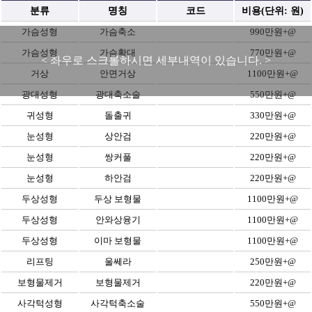
분류
명칭
코드
비용(단위: 원)
가슴성형
가슴축소
990만원+@
가슴성형
가슴확대
770만원+@
< 좌우로 스크롤하시면 세부내역이 있습니다. >
거상
안면거상
1100만원+@
광대성형
광대축소술
550만원+@
귀성형
돌출귀
330만원+@
눈성형
상안검
220만원+@
눈성형
쌍커풀
220만원+@
눈성형
하안검
220만원+@
두상성형
두상 보형물
1100만원+@
두상성형
안와상융기
1100만원+@
두상성형
이마 보형물
1100만원+@
리프팅
울쎄라
250만원+@
보형물제거
보형물제거
220만원+@
사각턱성형
사각턱축소술
550만원+@