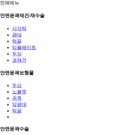
전체메뉴
안면윤곽재건/재수술
사각턱
광대
턱끝
임플레이트
두상
코재건
안면윤곽보형물
두상
노블캣
귀족
앞광대
턱끝
안면윤곽수술