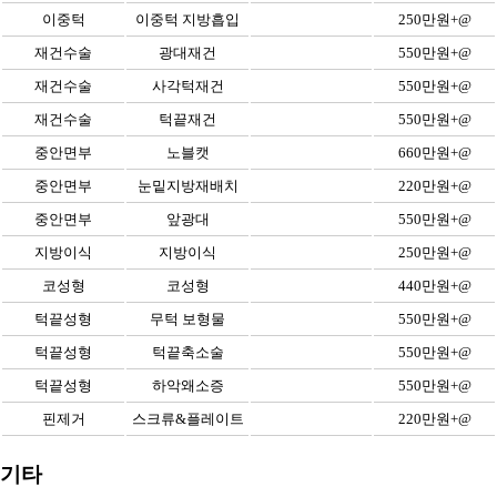
이중턱
이중턱 지방흡입
250만원+@
재건수술
광대재건
550만원+@
재건수술
사각턱재건
550만원+@
재건수술
턱끝재건
550만원+@
중안면부
노블캣
660만원+@
중안면부
눈밑지방재배치
220만원+@
중안면부
앞광대
550만원+@
지방이식
지방이식
250만원+@
코성형
코성형
440만원+@
턱끝성형
무턱 보형물
550만원+@
턱끝성형
턱끝축소술
550만원+@
턱끝성형
하악왜소증
550만원+@
핀제거
스크류&플레이트
220만원+@
기타