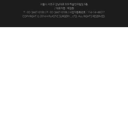
치
서울시 서초구 강남대로 509 하늘안과빌딩 5층
성
/ 대표자명 : 백정환
T : 02-3447-0100 / F : 02-3447-0109 / 사업자등록번호 : 114-14-49217
형
COPYRIGHT © 2014 H PLASTIC SURGERY., LTD. ALL RIGHTS RESERVED.
외
과
코
성
형
은
단
순
히
낮
은
콧
대
만
높
여
주