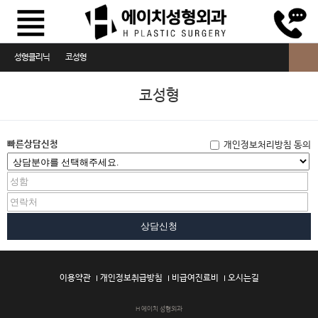
성형클리닉
코성형
눈성형
코성형
코성형
에
이
빠른상담신청
가슴성형
개인정보처리방침 동의
치
성
리프팅
형
외
지방이식쁘띠
과
의
상담신청
코
성
형
이용약관
개인정보취급방침
비급여진료비
오시는길
에
이
H 에이치 성형외과