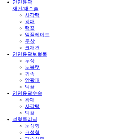
안면윤곽
재건/재수술
사각턱
광대
턱끝
임플레이트
두상
코재건
안면윤곽보형물
두상
노블캣
귀족
앞광대
턱끝
안면윤곽수술
광대
사각턱
턱끝
성형클리닉
눈성형
코성형
가슴성형