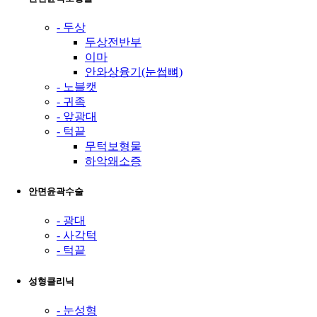
- 두상
두상전반부
이마
안와상융기(눈썹뼈)
- 노블캣
- 귀족
- 앞광대
- 턱끝
무턱보형물
하악왜소증
안면윤곽수술
- 광대
- 사각턱
- 턱끝
성형클리닉
- 눈성형