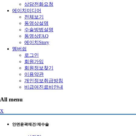
상담전화요청
에이치미디어
전체보기
동영상설명
수술방법설명
동영상FAQ
에이치Story
멤버쉽
로그인
회원가입
회원정보찾기
이용약관
개인정보취급방침
비급여진료비안내
All menu
X
안면윤곽재건/재수술