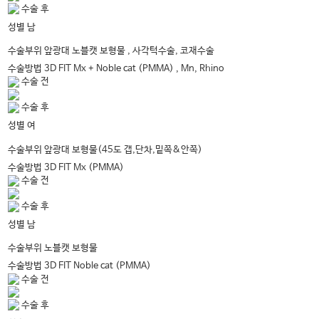
수술 후
남
성별
앞광대 노블캣 보형물 , 사각턱수술, 코재수술
수술부위
수술방법
3D FIT Mx + Noble cat (PMMA) , Mn, Rhino
수술 전
수술 후
여
성별
앞광대 보형물(45도 갭,단차,밑쪽&안쪽)
수술부위
수술방법
3D FIT Mx (PMMA)
수술 전
수술 후
남
성별
노블캣 보형물
수술부위
수술방법
3D FIT Noble cat (PMMA)
수술 전
수술 후