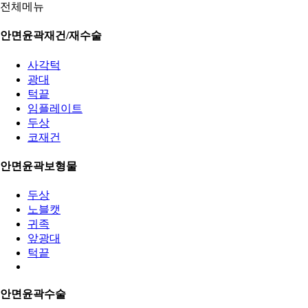
전체메뉴
안면윤곽재건/재수술
사각턱
광대
턱끝
임플레이트
두상
코재건
안면윤곽보형물
두상
노블캣
귀족
앞광대
턱끝
안면윤곽수술