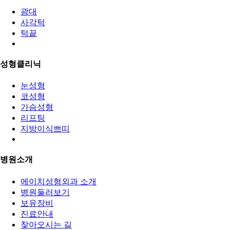
광대
사각턱
턱끝
성형클리닉
눈성형
코성형
가슴성형
리프팅
지방이식쁘띠
병원소개
에이치성형외과 소개
병원둘러보기
보유장비
진료안내
찾아오시는 길