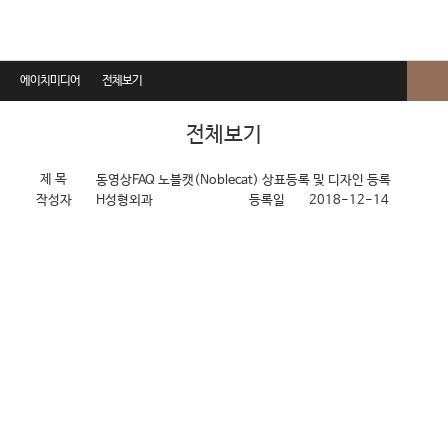
에이치미디어
전체보기
전체보기
전체보기
동영상설명
제 목
동영상FAQ
노블캣(Noblecat) 상표등록 및 디자인 등록
작성자
H성형외과
등록일
2018-12-14
수술방법설명
동영상FAQ
에이치Story