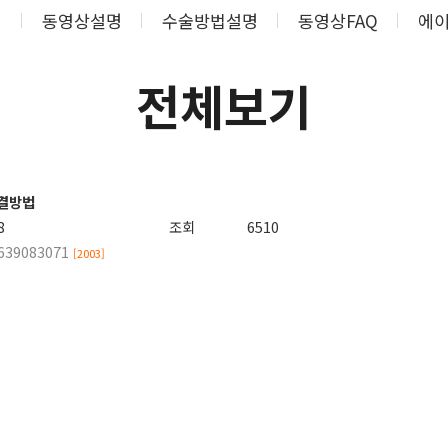
기
동영상설명
수술방법설명
동영상FAQ
에이
전체보기
해결방법
8
조회
6510
1639083071
[2003]