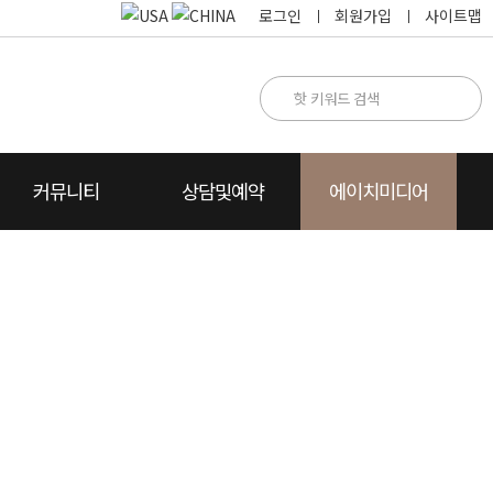
로그인
회원가입
사이트맵
커뮤니티
상담및예약
에이치미디어
명
카톡상담
찾아오시는 길
카드뉴스
수술방법설명
수술후 상담
자주하는 질문
동영상FAQ
상담전화요청
수술전후 주의사항
에이치Story