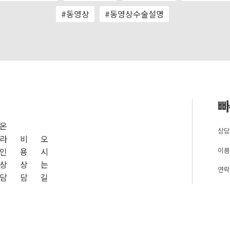
#동영상
#동영상수술설명
빠
온
상담
라
비
오
이름
인
용
시
상
상
는
연락
담
담
길