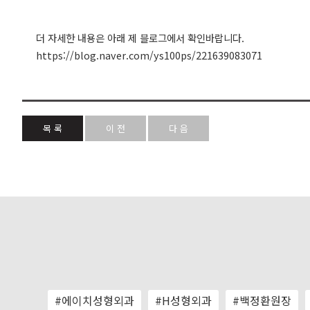
더 자세한 내용은 아래 제 블로그에서 확인바랍니다.
https://blog.naver.com/ys100ps/221639083071
목 록
이 전
다 음
#에이치성형외과
#H성형외과
#백정환원장