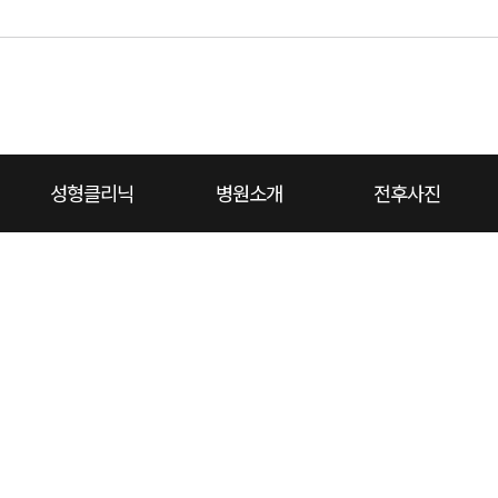
성형클리닉
병원소개
전후사진
대
치성형외과 소개
끝
코성형
코재건
턱끝
가슴성형
온라인상담
병원둘러보기
리프팅
진료예약
보유장비
지방이식쁘띠
전체보기
비용상담
전후사진
에이치소식
진료안내
동영상설