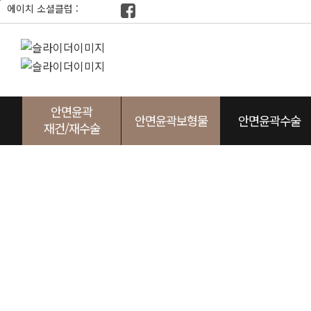
본
에이치 소셜클럽 :
문
바
로
가
기
안면윤곽
안면윤곽보형물
안면윤곽수술
재건/재수술
사각턱
광대
두상
턱끝
노블캣
광대
임플레이트
귀족
사각턱
눈성형
두상
앞광
에이
턱