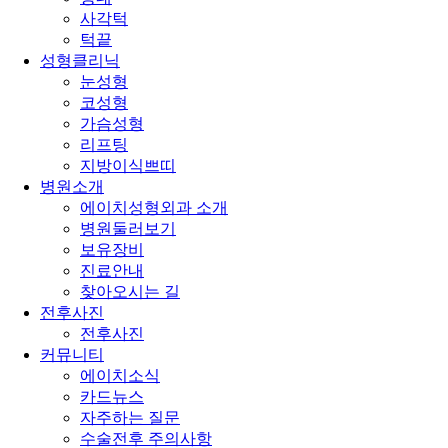
사각턱
턱끝
성형클리닉
눈성형
코성형
가슴성형
리프팅
지방이식쁘띠
병원소개
에이치성형외과 소개
병원둘러보기
보유장비
진료안내
찾아오시는 길
전후사진
전후사진
커뮤니티
에이치소식
카드뉴스
자주하는 질문
수술전후 주의사항