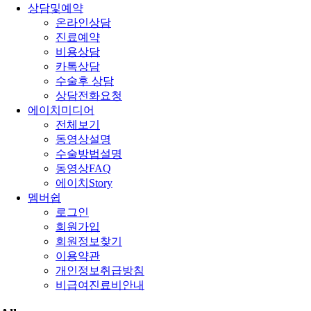
상담및예약
온라인상담
진료예약
비용상담
카톡상담
수술후 상담
상담전화요청
에이치미디어
전체보기
동영상설명
수술방법설명
동영상FAQ
에이치Story
멤버쉽
로그인
회원가입
회원정보찾기
이용약관
개인정보취급방침
비급여진료비안내