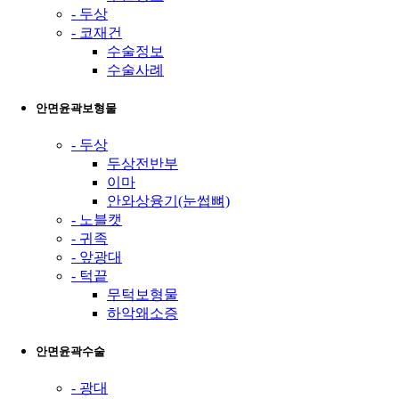
- 두상
- 코재건
수술정보
수술사례
안면윤곽보형물
- 두상
두상전반부
이마
안와상융기(눈썹뼈)
- 노블캣
- 귀족
- 앞광대
- 턱끝
무턱보형물
하악왜소증
안면윤곽수술
- 광대