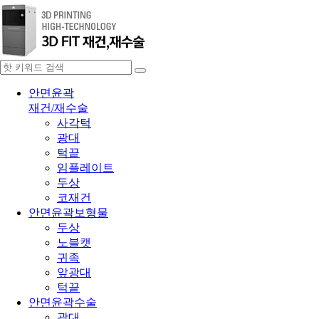
안면윤곽
재건/재수술
사각턱
광대
턱끝
임플레이트
두상
코재건
안면윤곽보형물
두상
노블캣
귀족
앞광대
턱끝
안면윤곽수술
광대