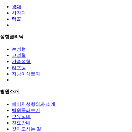
광대
사각턱
턱끝
성형클리닉
눈성형
코성형
가슴성형
리프팅
지방이식쁘띠
병원소개
에이치성형외과 소개
병원둘러보기
보유장비
진료안내
찾아오시는 길