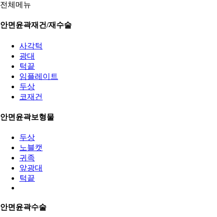
전체메뉴
안면윤곽재건/재수술
사각턱
광대
턱끝
임플레이트
두상
코재건
안면윤곽보형물
두상
노블캣
귀족
앞광대
턱끝
안면윤곽수술