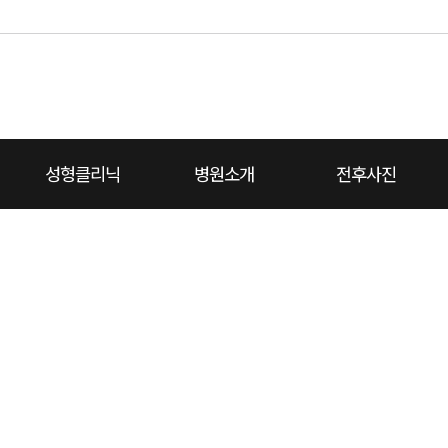
성형클리닉
병원소개
전후사진
대
치성형외과 소개
끝
코성형
코재건
턱끝
가슴성형
온라인상담
병원둘러보기
리프팅
진료예약
보유장비
지방이식쁘띠
전체보기
비용상담
전후사진
에이치소식
진료안내
동영상설