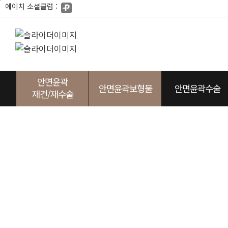
본
에이치 소셜클럽 :
문
바
로
가
기
안면윤곽
안면윤곽보형물
안면윤곽수술
재건/재수술
사각턱
광대
두상
턱끝
노블캣
광대
임플레이트
귀족
사각턱
눈성형
두상
앞광
에이
턱