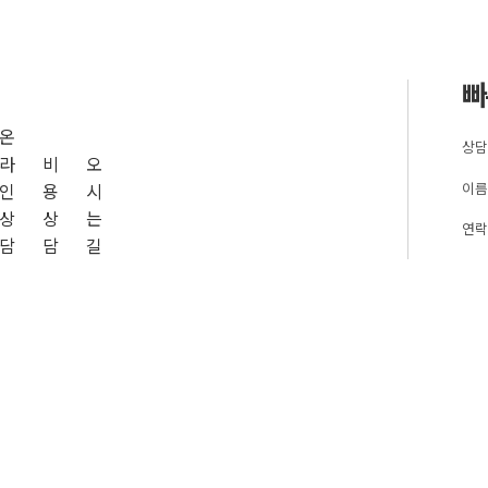
빠
온
상담
라
비
오
이름
인
용
시
상
상
는
연락
담
담
길