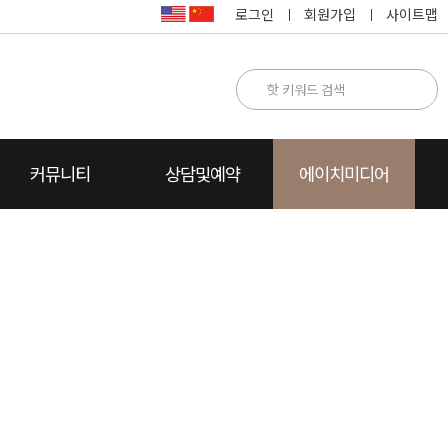
로그인
회원가입
사이트맵
커뮤니티
상담및예약
에이치미디어
명
카톡상담
찾아오시는 길
카드뉴스
수술방법설명
수술후 상담
자주하는 질문
동영상FAQ
상담전화요청
수술전후 주의사항
에이치Story