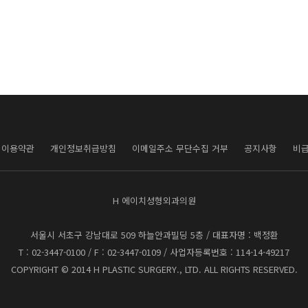
이용약관
개인정보취급방침
이메일주소 무단수집 거부
공지사항
비
H 에이치성형외과의원
서울시 서초구 강남대로 509 하늘안과빌딩 5층
/ 대표자명 : 백정환
T : 02-3447-0100 / F : 02-3447-0109 / 사업자등록번호 : 114-14-49217
COPYRIGHT © 2014 H PLASTIC SURGERY., LTD. ALL RIGHTS RESERVED.