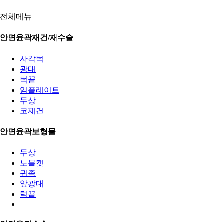
전체메뉴
안면윤곽재건/재수술
사각턱
광대
턱끝
임플레이트
두상
코재건
안면윤곽보형물
두상
노블캣
귀족
앞광대
턱끝