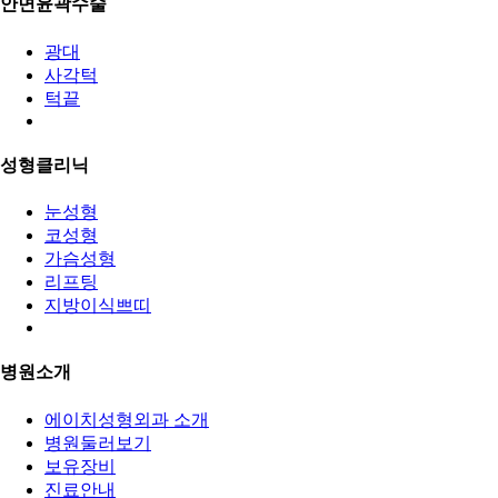
안면윤곽수술
광대
사각턱
턱끝
성형클리닉
눈성형
코성형
가슴성형
리프팅
지방이식쁘띠
병원소개
에이치성형외과 소개
병원둘러보기
보유장비
진료안내