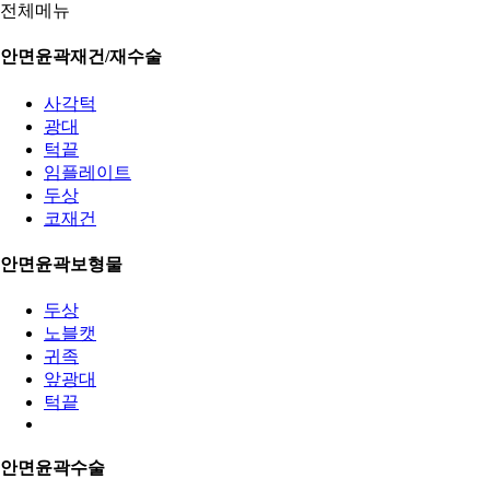
전체메뉴
안면윤곽재건/재수술
사각턱
광대
턱끝
임플레이트
두상
코재건
안면윤곽보형물
두상
노블캣
귀족
앞광대
턱끝
안면윤곽수술