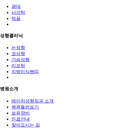
광대
사각턱
턱끝
성형클리닉
눈성형
코성형
가슴성형
리프팅
지방이식쁘띠
병원소개
에이치성형외과 소개
병원둘러보기
보유장비
진료안내
찾아오시는 길