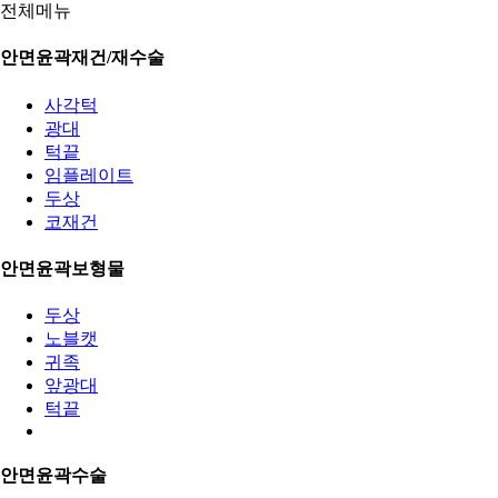
전체메뉴
안면윤곽재건/재수술
사각턱
광대
턱끝
임플레이트
두상
코재건
안면윤곽보형물
두상
노블캣
귀족
앞광대
턱끝
안면윤곽수술