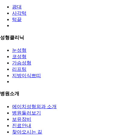
광대
사각턱
턱끝
성형클리닉
눈성형
코성형
가슴성형
리프팅
지방이식쁘띠
병원소개
에이치성형외과 소개
병원둘러보기
보유장비
진료안내
찾아오시는 길