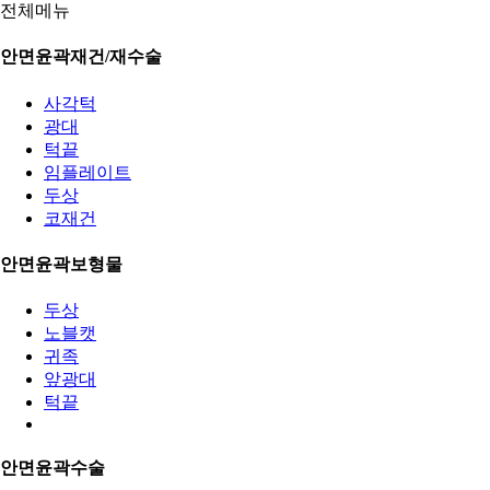
전체메뉴
안면윤곽재건/재수술
사각턱
광대
턱끝
임플레이트
두상
코재건
안면윤곽보형물
두상
노블캣
귀족
앞광대
턱끝
안면윤곽수술