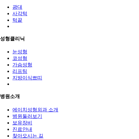
광대
사각턱
턱끝
성형클리닉
눈성형
코성형
가슴성형
리프팅
지방이식쁘띠
병원소개
에이치성형외과 소개
병원둘러보기
보유장비
진료안내
찾아오시는 길