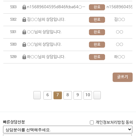
n15689604595d846fcba64○○님의 상담입니다.
n15689604595
5303
완료
김○○님의 상담입니다.
김○○
5302
완료
○○님의 상담입니다.
○○
5301
완료
○○님의 상담입니다.
○○
5300
완료
하○○님의 상담입니다.
하○○
5299
완료
글쓰기
6
7
8
9
10
빠른상담신청
개인정보처리방침 동의