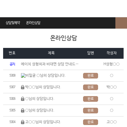
상담및예약
온라인상담
온라인상담
온라인상담
진료예약
번호
제목
답변
작성자
비용상담
에이치 성형외과 비대면 상담 안내드립니다.
H성형○○
공지
카톡상담
○
○님의 상담입니다.
5308
완료
수술후 상담
박○○님의 상담입니다.
박○○
5307
완료
상담전화요청
○님의 상담입니다.
○
5306
완료
○님의 상담입니다.
○
5305
완료
고○○님의 상담입니다.
고○○
5304
완료